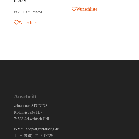
8,20
€
Wunschliste
inkl. 19 % MwSt.
Wunschliste
Anschrift
zebrasquareSTUDIOS
Kolpingstraße 11/7
74523 Schwäbisch Hall
E-Mail: shop(at)zebraliving.de
Tel. + 49 (0) 171 9517729