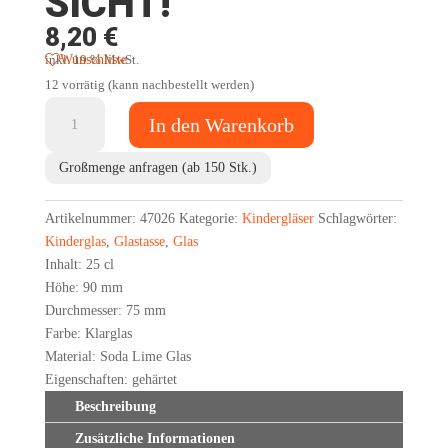
SICHT!
8,20
€
Wunschliste
inkl. 19 % MwSt.
12 vorrätig (kann nachbestellt werden)
BAUSTELLE
In den Warenkorb
IN
SICHT!
Großmenge anfragen (ab 150 Stk.)
Menge
Artikelnummer:
47026
Kategorie:
Kindergläser
Schlagwörter:
Kinderglas
,
Glastasse
,
Glas
Inhalt: 25 cl
Höhe: 90 mm
Durchmesser: 75 mm
Farbe: Klarglas
Material: Soda Lime Glas
Eigenschaften: gehärtet
Beschreibung
Zusätzliche Informationen