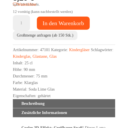
Wunschliste
inkl. 19 % MwSt.
12 vorrätig (kann nachbestellt werden)
KEIN
In den Warenkorb
PROBLAMA!
Menge
Großmenge anfragen (ab 150 Stk.)
Artikelnummer:
47101
Kategorie:
Kindergläser
Schlagwörter:
Kinderglas
,
Glastasse
,
Glas
Inhalt: 25 cl
Höhe: 90 mm
Durchmesser: 75 mm
Farbe: Klarglas
Material: Soda Lime Glas
Eigenschaften: gehärtet
Beschreibung
Zusätzliche Informationen
Cooler 3D-Effekt: Greifbarer Spaß!
Dieses Lama