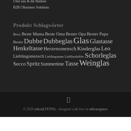
Über uns & die Marken
B2B I Business Solutions
Produkt Schlagwörter
Beste Mama
Beste Oma
Bester Opa
Bester Papa
Berry
Glas
Dubbe
Dubbeglas
Glastasse
Bestie
Henkeltasse
Leo
Herzensmensch
Kinderglas
Schorleglas
Lieblingsmensch
Lieblingstasse
Lieblinsdubbe
Weinglas
Tasse
Spritz
Secco
Summertime
© 2026
zebraLIVING
- designed with love in
zebrasqaure