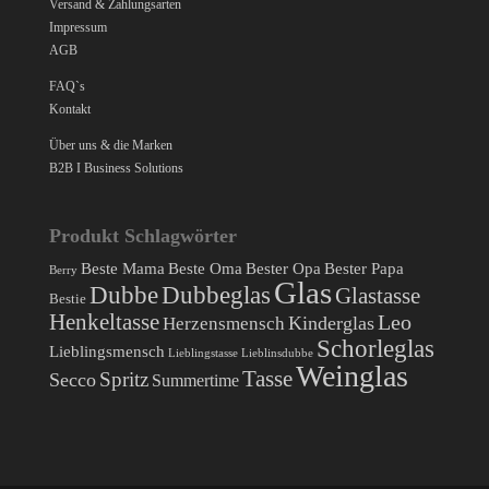
Versand & Zahlungsarten
Impressum
AGB
FAQ`s
Kontakt
Über uns & die Marken
B2B I Business Solutions
Produkt Schlagwörter
Beste Mama
Beste Oma
Bester Opa
Bester Papa
Berry
Glas
Dubbe
Dubbeglas
Glastasse
Bestie
Henkeltasse
Leo
Herzensmensch
Kinderglas
Schorleglas
Lieblingsmensch
Lieblingstasse
Lieblinsdubbe
Weinglas
Tasse
Spritz
Secco
Summertime