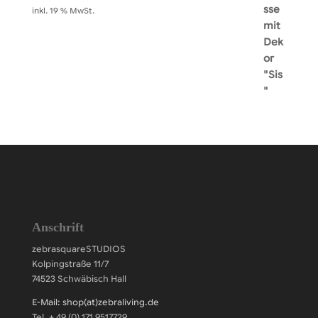
inkl. 19 % MwSt.
Anschrift
zebrasquareSTUDIOS
Kolpingstraße 11/7
74523 Schwäbisch Hall
E-Mail: shop(at)zebraliving.de
Tel. + 49 (0) 171 9517729