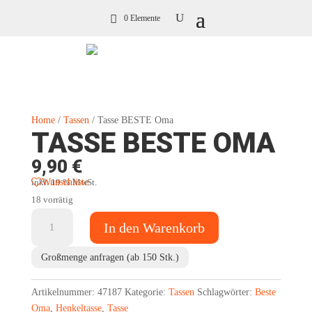
0 Elemente
Home
/
Tassen
/ Tasse BESTE Oma
TASSE BESTE OMA
9,90
€
Wunschliste
inkl. 19 % MwSt.
18 vorrätig
Tasse
In den Warenkorb
BESTE
Oma
Großmenge anfragen (ab 150 Stk.)
Menge
Artikelnummer:
47187
Kategorie:
Tassen
Schlagwörter:
Beste
Oma
,
Henkeltasse
,
Tasse