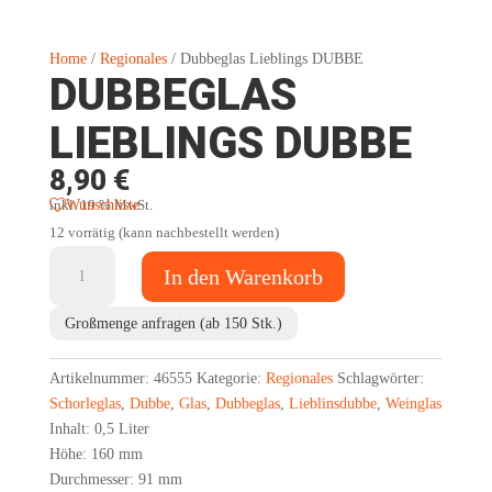
Home
/
Regionales
/ Dubbeglas Lieblings DUBBE
DUBBEGLAS
LIEBLINGS DUBBE
8,90
€
Wunschliste
inkl. 19 % MwSt.
12 vorrätig (kann nachbestellt werden)
Dubbeglas
In den Warenkorb
Lieblings
DUBBE
Großmenge anfragen (ab 150 Stk.)
Menge
Artikelnummer:
46555
Kategorie:
Regionales
Schlagwörter:
Schorleglas
,
Dubbe
,
Glas
,
Dubbeglas
,
Lieblinsdubbe
,
Weinglas
Inhalt: 0,5 Liter
Höhe: 160 mm
Durchmesser: 91 mm