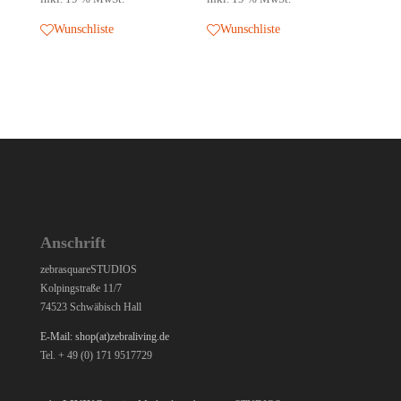
Wunschliste
Wunschliste
Anschrift
zebrasquareSTUDIOS
Kolpingstraße 11/7
74523 Schwäbisch Hall
E-Mail: shop(at)zebraliving.de
Tel. + 49 (0) 171 9517729