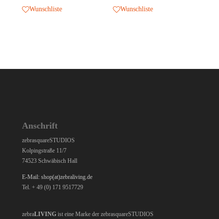
Wunschliste
Wunschliste
Anschrift
zebrasquareSTUDIOS
Kolpingstraße 11/7
74523 Schwäbisch Hall
E-Mail: shop(at)zebraliving.de
Tel. + 49 (0) 171 9517729
zebra
LIVING
ist eine Marke der zebrasquareSTUDIOS