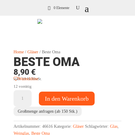
0 Elemente
Home
/
Gläser
/ Beste Oma
BESTE OMA
8,90
€
Wunschliste
inkl. 19 % MwSt.
12 vorrätig
Beste
In den Warenkorb
Oma
Menge
Großmenge anfragen (ab 150 Stk.)
Artikelnummer:
46616
Kategorie:
Gläser
Schlagwörter:
Glas
,
Weinglas
,
Beste Oma